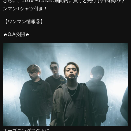
さらに、11/16〜11/23の期間内に買うと先行予約特典のワ
ンマンTシャツ付き！
【ワンマン情報③】
🔥O.A公開🔥
オープニングアクトに